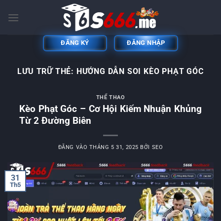
Bỏ
qua
nội
dung
ĐĂNG KÝ
ĐĂNG NHẬP
LƯU TRỮ THẺ:
HƯỚNG DẪN SOI KÈO PHẠT GÓC
THỂ THAO
Kèo Phạt Góc – Cơ Hội Kiếm Nhuận Khủng
Từ 2 Đường Biên
ĐĂNG VÀO
THÁNG 5 31, 2025
BỞI
SEO
31
Th5