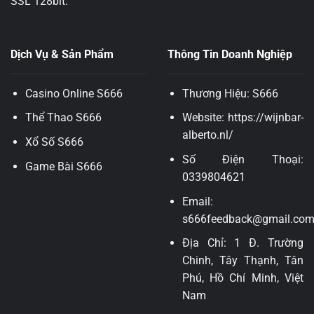
SSL 128bit.
Dịch Vụ & Sản Phẩm
Thông Tin Doanh Nghiệp
Casino Online S666
Thương Hiệu:
S666
Thể Thao S666
Website:
https://wijnbar-
alberto.nl/
Xổ Số S666
Số Điện Thoại:
Game Bài S666
0339804621
Email:
s666feedback@gmail.co
Địa Chỉ: 1 Đ. Trường
Chinh, Tây Thạnh, Tân
Phú, Hồ Chí Minh, Việt
Nam